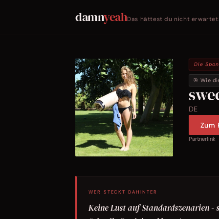
damn
yeah
Das hättest du nicht erwartet
Die Spo
🎯 Wie di
swee
DE
Zum P
Partnerlink
WER STECKT DAHINTER
Keine Lust auf Standardszenarien - s