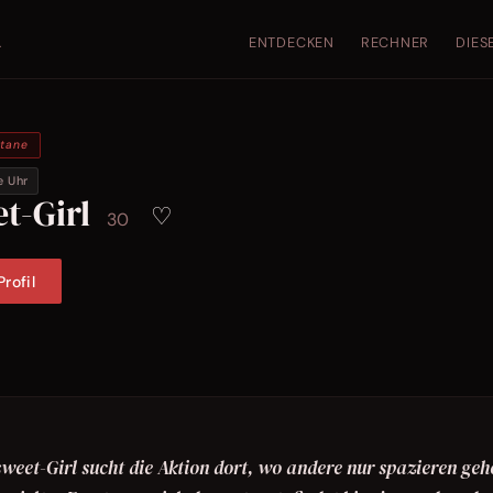
ENTDECKEN
RECHNER
DIES
.
ntane
e Uhr
t-Girl
♡
30
rofil
weet-Girl sucht die Aktion dort, wo andere nur spazieren geh