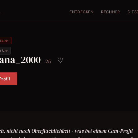
ENTDECKEN
RECHNER
DIES
.
ntane
e Uhr
iana_2000
♡
25
rofil
, nicht nach Oberflächlichkeit - was bei einem Cam-Profil