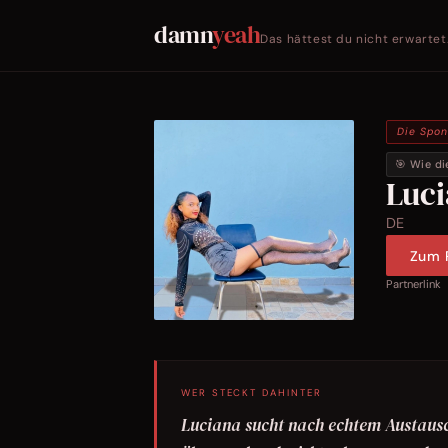
damn
yeah
Das hättest du nicht erwartet
Die Spo
🎯 Wie di
Luc
DE
Zum P
Partnerlink
WER STECKT DAHINTER
Luciana sucht nach echtem Austausch