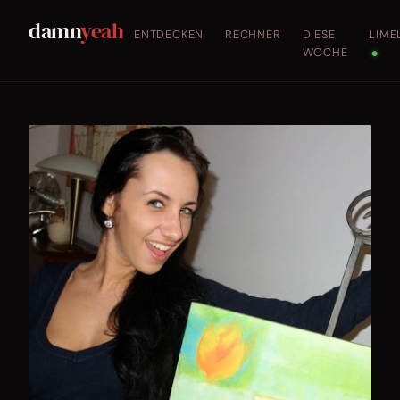
damn
yeah
ENTDECKEN
RECHNER
DIESE
LIME
WOCHE
●