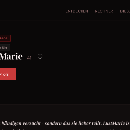
ENTDECKEN
RECHNER
DIES
.
ntane
e Uhr
tMarie
♡
41
rofil
bändigen versucht - sondern das sie lieber teilt. LustMarie is