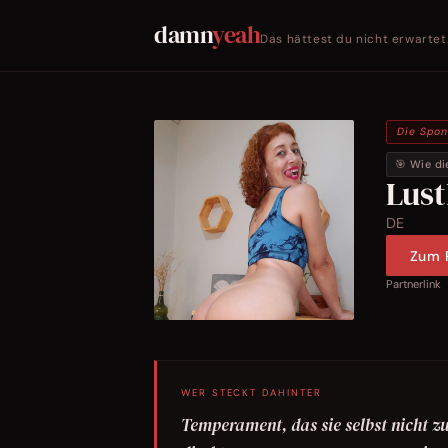
damn
yeah
Das hättest du nicht erwartet
Die Spo
🎯 Wie di
Lus
DE
Zum P
Partnerlink
WER STECKT DAHINTER
Temperament, das sie selbst nicht zu 