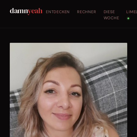
damn
yeah
ENTDECKEN
RECHNER
DIESE
LIME
WOCHE
●