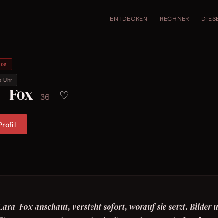
ENTDECKEN
RECHNER
DIES
.
kte
e Uhr
a_Fox
♡
36
rofil
ara_Fox anschaut, versteht sofort, worauf sie setzt. Bilder 