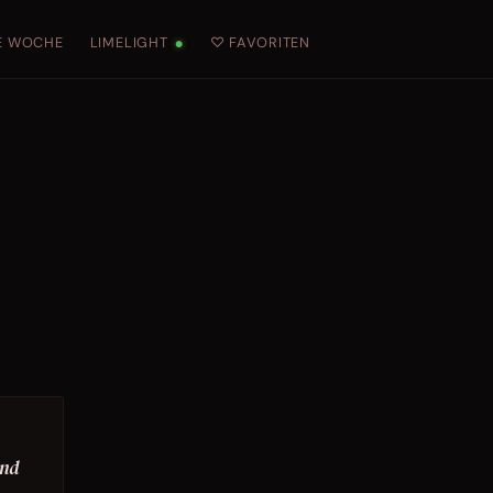
E WOCHE
LIMELIGHT
♡ FAVORITEN
●
und