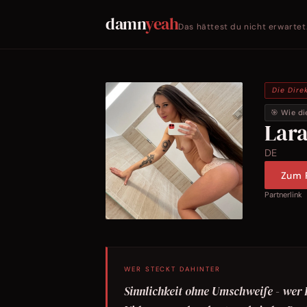
damn
yeah
Das hättest du nicht erwartet
Die Dire
🎯 Wie di
Lar
DE
Zum P
Partnerlink
WER STECKT DAHINTER
Sinnlichkeit ohne Umschweife - wer L