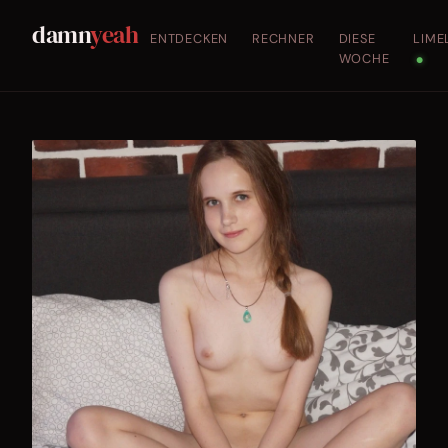
damn
yeah
ENTDECKEN
RECHNER
DIESE
LIME
WOCHE
●