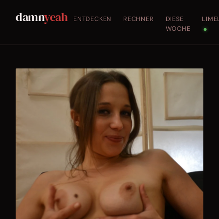
damn
yeah
ENTDECKEN
RECHNER
DIESE
LIME
WOCHE
●