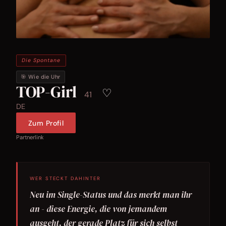
Die Spontane
🎯 Wie die Uhr
TOP-Girl
♡
41
DE
Zum Profil
Partnerlink
WER STECKT DAHINTER
Neu im Single-Status und das merkt man ihr
an - diese Energie, die von jemandem
ausgeht, der gerade Platz für sich selbst