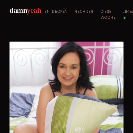
damn
yeah
ENTDECKEN
RECHNER
DIESE
LIME
WOCHE
●