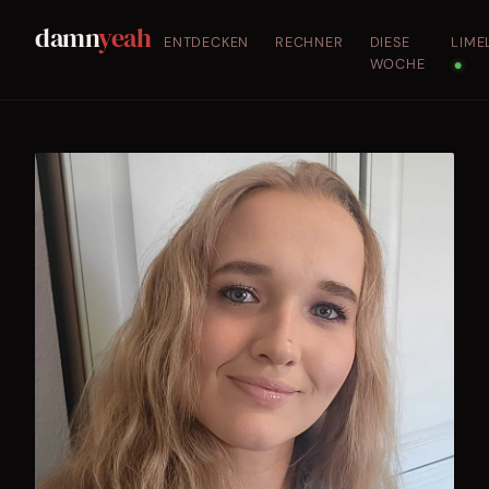
damn
yeah
ENTDECKEN
RECHNER
DIESE
LIME
WOCHE
●