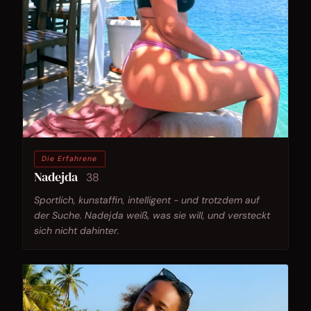
Die Erfahrene
Nadejda
38
Sportlich, kunstaffin, intelligent - und trotzdem auf
der Suche. Nadejda weiß, was sie will, und versteckt
sich nicht dahinter.