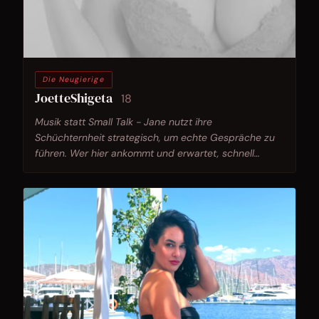
Die Neugierige
JoetteShigeta
18
Musik statt Small Talk - Jane nutzt ihre
Schüchternheit strategisch, um echte Gespräche zu
führen. Wer hier ankommt und erwartet, schnell
voranzukommen, hat das Profil nicht gelesen.